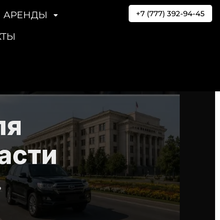
+7 (777) 392-94-45
 АРЕНДЫ
КТЫ
ля
асти
?