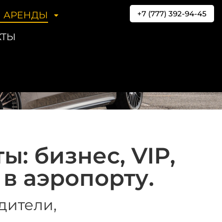
+7 (777) 392-94-45
 АРЕНДЫ
 Алматы
КТЫ
ы: бизнес, VIP,
в аэропорту.
дители,