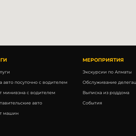
ГИ
МЕРОПРИЯТИЯ
слуги
Экскурсии по Алматы
а авто посуточно с водителем
Обслуживание делега
т минивэна с водителем
Выписка из роддома
тавительские авто
События
т машин