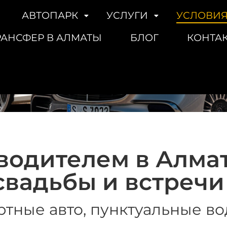
АВТОПАРК
УСЛУГИ
УСЛОВИЯ
 авто с водителем в
РАНСФЕР В АЛМАТЫ
БЛОГ
КОНТА
Главная
Процесс заявки
водителем в Алмат
свадьбы и встречи 
тные авто, пунктуальные во