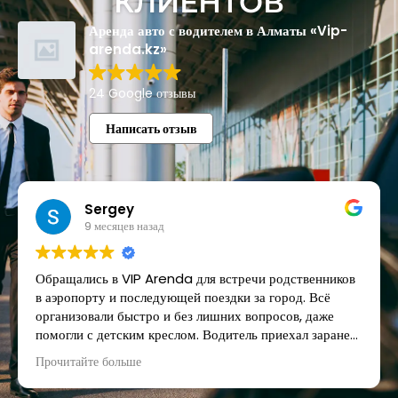
КЛИЕНТОВ
Аренда авто с водителем в Алматы «Vip-
arenda.kz»
24 Google отзывы
Написать отзыв
Sergey
9 месяцев назад
Обращались в VIP Arenda для встречи родственников
в аэропорту и последующей поездки за город. Всё
организовали быстро и без лишних вопросов, даже
помогли с детским креслом. Водитель приехал заранее,
встретил с табличкой, помог с чемоданами и спокойно
Прочитайте больше
дождался, пока все соберутся.